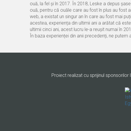
ouă, la fel și în 2017. În 2018, Leske a depus șase 
ouă, pentru că ouăle care au fost în plus au fost
web, a existat un singur an în care au fost mai pu
acestea, experiența din ultimii ani a arătat că est
ultimii cinci ani, acest lucru le-a reușit numai în 20
În baza experienței din anii precedenți, ne pute
Proiect realizat cu sprijinul sponsorilor l