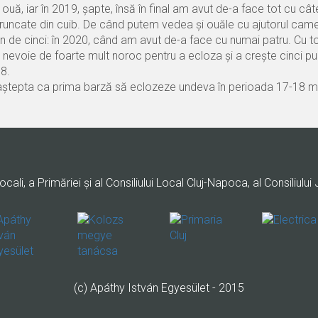
ouă, iar în 2019, șapte, însă în final am avut de-a face tot cu cât
 aruncate din cuib. De când putem vedea și ouăle cu ajutorul came
țin de cinci: în 2020, când am avut de-a face cu numai patru. Cu t
e nevoie de foarte mult noroc pentru a ecloza și a crește cinci pui
18.
m aștepta ca prima barză să eclozeze undeva în perioada 17-18 m
ocali, a Primăriei şi al Consiliului Local Cluj-Napoca, al Consiliului 
(c) Apáthy István Egyesület - 2015