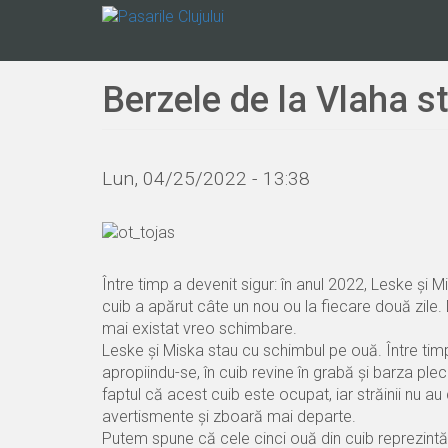
Mergi
la
conţinutul
principal
Berzele de la Vlaha s
Lun, 04/25/2022 - 13:38
Între timp a devenit sigur: în anul 2022, Leske și 
cuib a apărut câte un nou ou la fiecare două zile. D
mai existat vreo schimbare.
Leske și Miska stau cu schimbul pe ouă. Între tim
apropiindu-se, în cuib revine în grabă și barza ple
faptul că acest cuib este ocupat, iar străinii nu a
avertismente și zboară mai departe.
Putem spune că cele cinci ouă din cuib reprezintă 