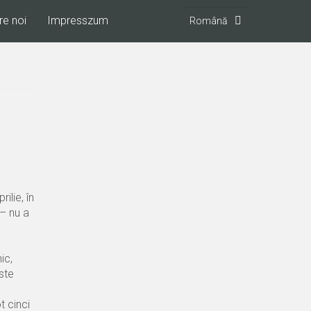
Select
re noi
Impresszum
your
language
ilie, în
 – nu a
ic,
ste
t cinci