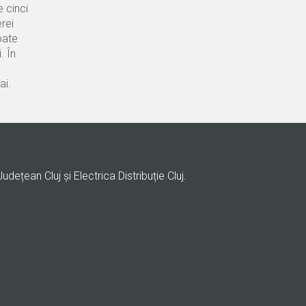
e cinci
rei
oate
. În
ai.
Județean Cluj și Electrica Distribuție Cluj.