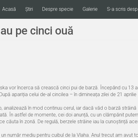
Fő
Acasă
Știri
Despre specie
Galerie
S-a scris desp
navigáció
tau pe cinci ouă
Miska vor încerca să crească cinci pui de barză. Începând cu 13 apr
upă apariția celui de-al cincilea – în dimineața zilei de 21 aprilie
p, analizează în mod continuu cerul, iar dacă văd o barză străină
cată. În astfel de momente, cei doi anunță, cu un clămpănit putern
u ce căuta în zonă. De regulă, berzele străine iau la cunoștință ace
un număr mediu pentru cuibul de la Vlaha. Anul trecut am avut to