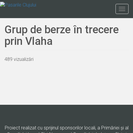
Mergi
la
Togg
conţinutul
navig
principal
Grup de berze în trecere
prin Vlaha
489 vizualizări
Proiect realizat cu sprijinul sponsorilor locali, a Primăriei şi al