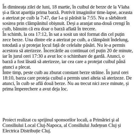
În dimineața zilei de luni, 18 martie, în cuibul de berze de la Vlaha
și-a făcut apariția prima barză. Potrivit imaginilor time-lapse, aceasta
a aterizat pe cuib la 7:47, dar l-a și părăsit la 7:55. Nu a sărbătorit
sosirea prin clămpănitul obișnuit. Deși a aranjat una-două crengi în
cuib, bănuim că era doar o barză aflată în trecere.
În schimb, la ora 17:12, în sat a sosit un stol format din cel puțin
zece berze. Una dintre ele a aterizat pe cuib, a clămpănit îndelung,
totodată a și protejat locul față de celelalte păsări. Nu le-a permis
acestora să aterizeze. Încercările au continuat cel puțin 20 de minute,
iar în jurul orei 17:30 a avut loc o schimbare de gardă. Atunci, o
barză a fost lăsată să aterizeze, iar cea care a protejat cuibul până
atunci a plecat.
Între timp, peste cuib au zburat constant berze străine. În jurul orei
18:10, barza care proteja cuibul a permis unei alteia să aterizeze. De
atunci, în cuib se află două berze. Nu au trecut nici zece minute, și
prima împerechere a avut deja loc.
Proiect realizat cu sprijinul sponsorilor locali, a Primăriei şi al
Consiliului Local Cluj-Napoca, al Consiliului Județean Cluj și
Electrica Distribuție Cluj.