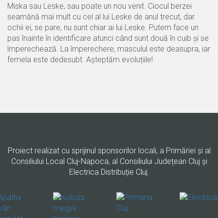
Miska sau Leske, sau poate un nou venit. Ciocul berzei
seamănă mai mult cu cel al lui Leske de anul trecut, dar
ochii ei, se pare, nu sunt chiar ai lui Leske. Putem face un
pas înainte în identificare atunci când sunt două în cuib și se
împerechează. La împerechere, masculul este deasupra, iar
femela este dedesubt. Așteptăm evoluțiile!
Proiect realizat cu sprijinul sponsorilor locali, a Primăriei şi al
Consiliului Local Cluj-Napoca, al Consiliului Județean Cluj și
Electrica Distribuție Cluj.