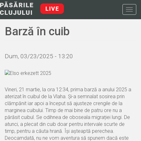
Mergi
la
Togg
conţinutul
navig
principal
Barză în cuib
Dum, 03/23/2025 - 13:20
Vineri, 21 martie, la ora 12:34, prima barză a anului 2025 a
aterizat în cuibul de la Vlaha. Și-a semnalat sosirea prin
clămpănit iar apoi a început să ajusteze crengile de la
marginea cuibului. Timp de mai bine de patru ore nu a
părăsit cuibul. Se odihnea de oboseala migrației lungi. De
atunci, a plecat din cuib doar pentru intervale scurte de
timp, pentru a căuta hrană. Își așteaptă perechea.
Deocamdată, nu ne vom aventura să spunem dacă este