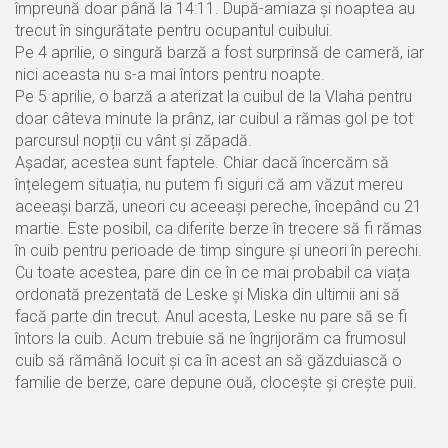
împreună doar până la 14:11. După-amiaza și noaptea au
trecut în singurătate pentru ocupantul cuibului.
Pe 4 aprilie, o singură barză a fost surprinsă de cameră, iar
nici aceasta nu s-a mai întors pentru noapte.
Pe 5 aprilie, o barză a aterizat la cuibul de la Vlaha pentru
doar câteva minute la prânz, iar cuibul a rămas gol pe tot
parcursul nopții cu vânt și zăpadă.
Așadar, acestea sunt faptele. Chiar dacă încercăm să
înțelegem situația, nu putem fi siguri că am văzut mereu
aceeași barză, uneori cu aceeași pereche, începând cu 21
martie. Este posibil, ca diferite berze în trecere să fi rămas
în cuib pentru perioade de timp singure și uneori în perechi.
Cu toate acestea, pare din ce în ce mai probabil ca viața
ordonată prezentată de Leske și Miska din ultimii ani să
facă parte din trecut. Anul acesta, Leske nu pare să se fi
întors la cuib. Acum trebuie să ne îngrijorăm ca frumosul
cuib să rămână locuit și ca în acest an să găzduiască o
familie de berze, care depune ouă, clocește și crește puii.