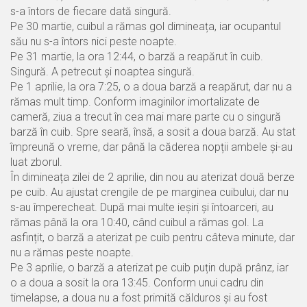
s-a întors de fiecare dată singură.
Pe 30 martie, cuibul a rămas gol dimineața, iar ocupantul
său nu s-a întors nici peste noapte.
Pe 31 martie, la ora 12:44, o barză a reapărut în cuib.
Singură. A petrecut și noaptea singură.
Pe 1 aprilie, la ora 7:25, o a doua barză a reapărut, dar nu a
rămas mult timp. Conform imaginilor imortalizate de
cameră, ziua a trecut în cea mai mare parte cu o singură
barză în cuib. Spre seară, însă, a sosit a doua barză. Au stat
împreună o vreme, dar până la căderea nopții ambele și-au
luat zborul.
În dimineața zilei de 2 aprilie, din nou au aterizat două berze
pe cuib. Au ajustat crengile de pe marginea cuibului, dar nu
s-au împerecheat. După mai multe ieșiri și întoarceri, au
rămas până la ora 10:40, când cuibul a rămas gol. La
asfințit, o barză a aterizat pe cuib pentru câteva minute, dar
nu a rămas peste noapte.
Pe 3 aprilie, o barză a aterizat pe cuib puțin după prânz, iar
o a doua a sosit la ora 13:45. Conform unui cadru din
timelapse, a doua nu a fost primită călduros și au fost