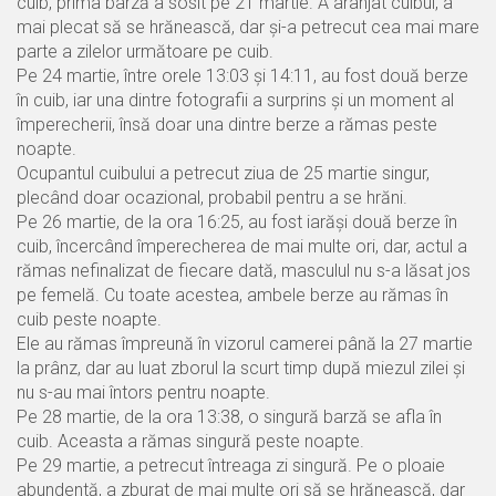
cuib, prima barză a sosit pe 21 martie. A aranjat cuibul, a
mai plecat să se hrănească, dar și-a petrecut cea mai mare
parte a zilelor următoare pe cuib.
Pe 24 martie, între orele 13:03 și 14:11, au fost două berze
în cuib, iar una dintre fotografii a surprins și un moment al
împerecherii, însă doar una dintre berze a rămas peste
noapte.
Ocupantul cuibului a petrecut ziua de 25 martie singur,
plecând doar ocazional, probabil pentru a se hrăni.
Pe 26 martie, de la ora 16:25, au fost iarăși două berze în
cuib, încercând împerecherea de mai multe ori, dar, actul a
rămas nefinalizat de fiecare dată, masculul nu s-a lăsat jos
pe femelă. Cu toate acestea, ambele berze au rămas în
cuib peste noapte.
Ele au rămas împreună în vizorul camerei până la 27 martie
la prânz, dar au luat zborul la scurt timp după miezul zilei și
nu s-au mai întors pentru noapte.
Pe 28 martie, de la ora 13:38, o singură barză se afla în
cuib. Aceasta a rămas singură peste noapte.
Pe 29 martie, a petrecut întreaga zi singură. Pe o ploaie
abundentă, a zburat de mai multe ori să se hrănească, dar