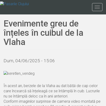
Mergi
la
Togg
conţinutul
navig
principal
Evenimente greu de
înțeles în cuibul de la
Vlaha
Dum, 04/06/2025 - 15:06
În acest an, berzele de la Vlaha au dat bătăi de cap celor
care încearcă să înțeleagă ce se întâmplă în cuib. Lucrurile
nu se întâmplă deloc ca în anii anteriori.
Conform imaginilor surprinse de camera video montată pe