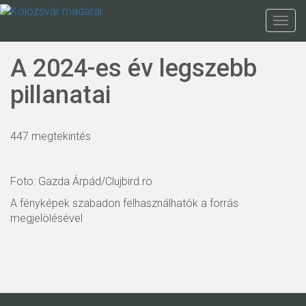
Ugrás
a
Togg
tartalomra
navig
A 2024-es év legszebb
pillanatai
447 megtekintés
Foto: Gazda Árpád/Clujbird.ro
A fényképek szabadon felhasználhatók a forrás
megjelölésével