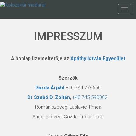
Ugrás
a
Togg
tartalomra
navig
IMPRESSZUM
A honlap üzemeltetője az
Apáthy István Egyesület
Szerzők
Gazda Árpád
+40 744 778650
Dr Szabó D. Zoltán
,
+40 745 590082
Román szöveg:
Laslavic Tímea
Angol szöveg: Gazda Imola Flóra