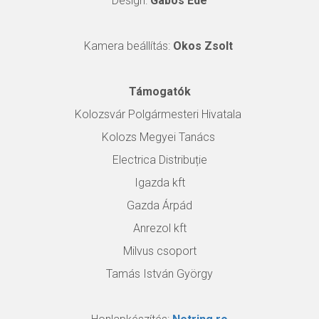
Design:
Gábos Ede
Kamera beállítás:
Okos Zsolt
Támogatók
Kolozsvár Polgármesteri Hivatala
Kolozs Megyei Tanács
Electrica Distribuție
Igazda kft
Gazda Árpád
Anrezol kft
Milvus csoport
Tamás István György