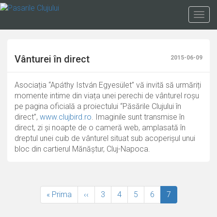
Mergi
la
Togg
conţinutul
navig
principal
Vânturei în direct
2015-06-09
Asociația “Apáthy István Egyesület” vă invită să urmăriți
momente intime din viața unei perechi de vânturel roșu
pe pagina oficială a proiectului “Păsările Clujului în
direct”,
www.clujbird.ro
. Imaginile sunt transmise în
direct, zi și noapte de o cameră web, amplasată în
dreptul unei cuib de vânturel situat sub acoperișul unui
bloc din cartierul Mănăștur, Cluj-Napoca.
Paginare
Prima
« Prima
Pagina
‹‹
Page
3
Page
4
Page
5
Page
6
Pagina
7
pagină
anterioară
curentă