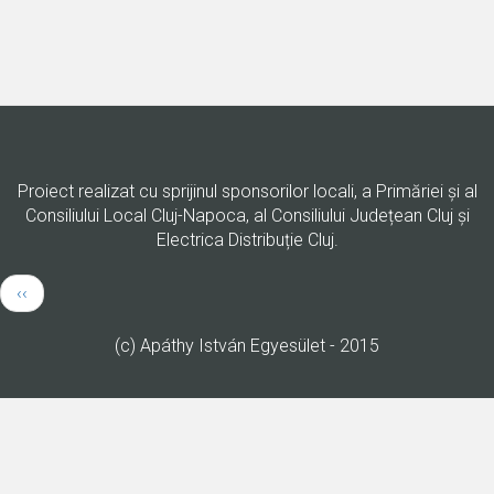
Proiect realizat cu sprijinul sponsorilor locali, a Primăriei şi al
Consiliului Local Cluj-Napoca, al Consiliului Județean Cluj și
Electrica Distribuție Cluj.
Paginare
Pagina
‹‹
anterioară
(c) Apáthy István Egyesület - 2015