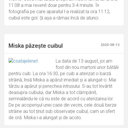
11:08 a mai revenit doar pentru 3-4 minute. În
fotografia pe care aparatul l-a realizat la ora 11:12,
cuibul este gol. Și așa a rămas încă de atunci.
Miska păzește cuibul
2020-08-13
La data de 13 august, joi am
fost din nou martorii unor bătălii
pentru cuib. La ora 16:30, pe cuib a aterizat o barză
străină, însă Miska a apărut imediat și a alungat-o. Mai
târziu a apărut și perechea intrusului. S-au tot învârtit
deasupra cuibului, dar Miska a tot clămpănit,
semnalându-le că nu este de acord cu aterizarea lor.
De pe acoperișul unei case din vecini, cele două berze
străine au tot ținut sub observație cuibul, cam un sfert
de oră. Miska i-a alungat și de acolo.