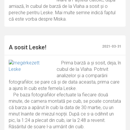
amiază, în cuibul de barză de la Vlaha a sosit și o
pereche pentru Leske. Mai multe semne indică faptul
că este vorba despre Miska.
A sosit Leske!
2021-03-31
Prima barză a și sosit, deja, în
cuibul de la Vlaha. Potrivit
analizelor și a comparării
fotografiilor, se pare că și de data aceasta, prima care
a ajuns în cuib este femela Leske.
Pe baza fotografiilor efectuate la fiecare două
minute, de camera montată pe cuib, se poate constata
că barza a apărut în cuib la data de 30 martie, cu un
minut înainte de miezul nopții. După ce s-a odihnit un
pic, la 1:24 a plecat din cuib, iar la 2:48 a revenit.
Răsăritul de soare l-a urmărit din cuib.