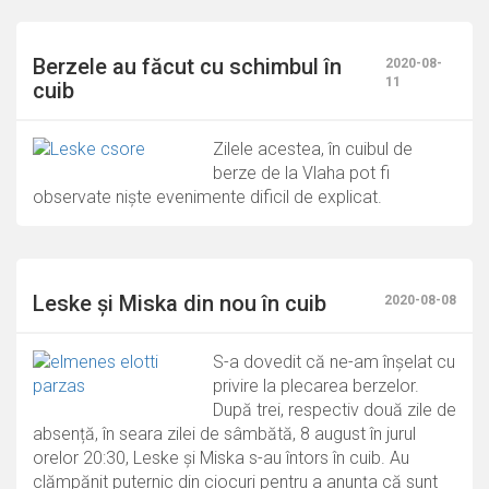
Berzele au făcut cu schimbul în
2020-08-
11
cuib
Zilele acestea, în cuibul de
berze de la Vlaha pot fi
observate niște evenimente dificil de explicat.
Leske și Miska din nou în cuib
2020-08-08
S-a dovedit că ne-am înșelat cu
privire la plecarea berzelor.
După trei, respectiv două zile de
absență, în seara zilei de sâmbătă, 8 august în jurul
orelor 20:30, Leske și Miska s-au întors în cuib. Au
clămpănit puternic din ciocuri pentru a anunța că sunt