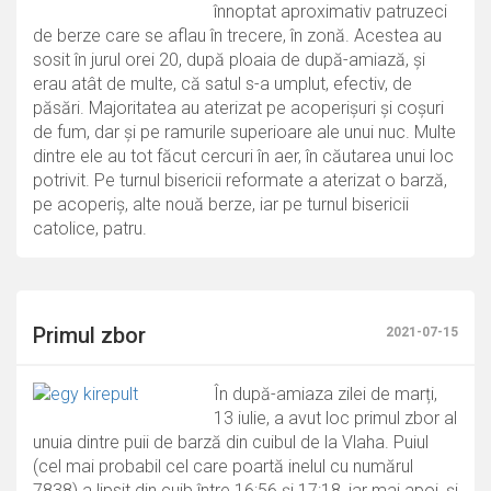
înnoptat aproximativ patruzeci
de berze care se aflau în trecere, în zonă. Acestea au
sosit în jurul orei 20, după ploaia de după-amiază, și
erau atât de multe, că satul s-a umplut, efectiv, de
păsări. Majoritatea au aterizat pe acoperișuri și coșuri
de fum, dar și pe ramurile superioare ale unui nuc. Multe
dintre ele au tot făcut cercuri în aer, în căutarea unui loc
potrivit. Pe turnul bisericii reformate a aterizat o barză,
pe acoperiș, alte nouă berze, iar pe turnul bisericii
catolice, patru.
Primul zbor
2021-07-15
În după-amiaza zilei de marți,
13 iulie, a avut loc primul zbor al
unuia dintre puii de barză din cuibul de la Vlaha. Puiul
(cel mai probabil cel care poartă inelul cu numărul
7838) a lipsit din cuib între 16:56 și 17:18, iar mai apoi, și