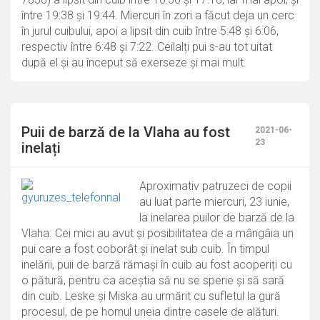
între 19:38 și 19:44. Miercuri în zori a făcut deja un cerc
în jurul cuibului, apoi a lipsit din cuib între 5:48 și 6:06,
respectiv între 6:48 și 7:22. Ceilalți pui s-au tot uitat
după el și au început să exerseze și mai mult.
Puii de barză de la Vlaha au fost
2021-06-
23
inelați
Aproximativ patruzeci de copii
au luat parte miercuri, 23 iunie,
la inelarea puilor de barză de la
Vlaha. Cei mici au avut și posibilitatea de a mângâia un
pui care a fost coborât și inelat sub cuib. În timpul
inelării, puii de barză rămași în cuib au fost acoperiți cu
o pătură, pentru ca aceștia să nu se sperie și să sară
din cuib. Leske și Miska au urmărit cu sufletul la gură
procesul, de pe hornul uneia dintre casele de alături.