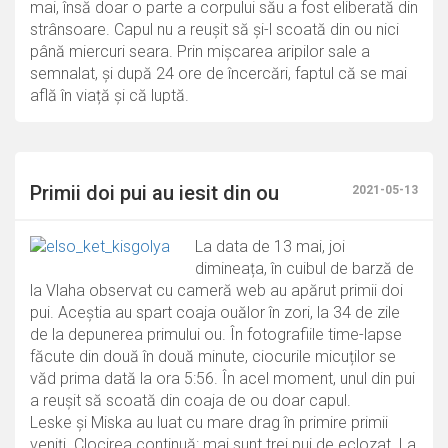
mai, însă doar o parte a corpului său a fost eliberată din
strânsoare. Capul nu a reușit să și-l scoată din ou nici
până miercuri seara. Prin mișcarea aripilor sale a
semnalat, și după 24 ore de încercări, faptul că se mai
află în viață și că luptă.
Primii doi pui au iesit din ou
2021-05-13
La data de 13 mai, joi
dimineața, în cuibul de barză de
la Vlaha observat cu cameră web au apărut primii doi
pui. Aceștia au spart coaja ouălor în zori, la 34 de zile
de la depunerea primului ou. În fotografiile time-lapse
făcute din două în două minute, ciocurile micuților se
văd prima dată la ora 5:56. În acel moment, unul din pui
a reușit să scoată din coaja de ou doar capul.
Leske și Miska au luat cu mare drag în primire primii
veniți. Clocirea continuă: mai sunt trei pui de eclozat. La