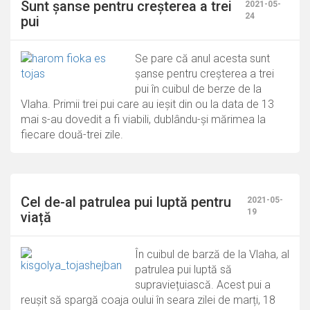
Sunt șanse pentru creșterea a trei
2021-05-
24
pui
Se pare că anul acesta sunt
șanse pentru creșterea a trei
pui în cuibul de berze de la
Vlaha. Primii trei pui care au ieșit din ou la data de 13
mai s-au dovedit a fi viabili, dublându-și mărimea la
fiecare două-trei zile.
Cel de-al patrulea pui luptă pentru
2021-05-
19
viață
În cuibul de barză de la Vlaha, al
patrulea pui luptă să
supraviețuiască. Acest pui a
reușit să spargă coaja oului în seara zilei de marți, 18