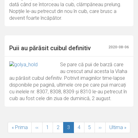
dată când se întorceau la cuib, clămpăneau prelung.
Nopțile le-au petrecut din nou în cuib, care brusc a
devenit foarte încăpător.
Puii au părăsit cuibul definitiv
2020-08-06
Se pare că puii de barză care
au crescut anul acesta la Vlaha
au părăsit cuibul definitiv. Potrivit imaginilor time-lapse
disponibile pe pagină, ultimele ore pe care puii marcați
cu inelele nr. 8307, 8308, 8309 și 8310 le-au petrecut în
cuib au fost cele din ziua de duminică, 2 august.
Paginare
Prima
« Prima
Pagina
‹‹
Page
1
Page
2
Pagina
3
Page
4
Page
5
Pagina
››
Ultima
Ultima »
pagină
anterioară
curentă
următoare
pagină