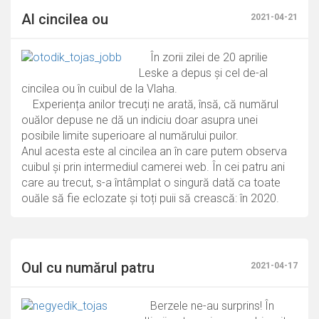
Al cincilea ou
2021-04-21
În zorii zilei de 20 aprilie
Leske a depus și cel de-al
cincilea ou în cuibul de la Vlaha.
Experiența anilor trecuți ne arată, însă, că numărul
ouălor depuse ne dă un indiciu doar asupra unei
posibile limite superioare al numărului puilor.
Anul acesta este al cincilea an în care putem observa
cuibul și prin intermediul camerei web. În cei patru ani
care au trecut, s-a întâmplat o singură dată ca toate
ouăle să fie eclozate și toți puii să crească: în 2020.
Oul cu numărul patru
2021-04-17
Berzele ne-au surprins! În