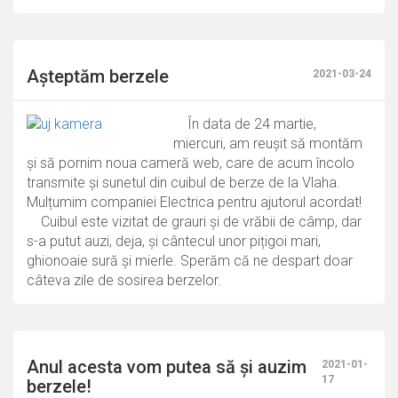
Așteptăm berzele
2021-03-24
În data de 24 martie,
miercuri, am reușit să montăm
și să pornim noua cameră web, care de acum încolo
transmite și sunetul din cuibul de berze de la Vlaha.
Mulțumim companiei Electrica pentru ajutorul acordat!
Cuibul este vizitat de grauri și de vrăbii de câmp, dar
s-a putut auzi, deja, și cântecul unor pițigoi mari,
ghionoaie sură și mierle. Sperăm că ne despart doar
câteva zile de sosirea berzelor.
Anul acesta vom putea să și auzim
2021-01-
17
berzele!