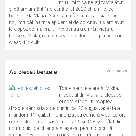
mulțumim că ne-ați fost alături
și că am urmărit împreună anul 2020 al familiei de
berze de la Vlaha. Acest an a fost unul special și pentru
noi, întrucât în urma epidemiei de coronavirus am avut
la dispoziție mai mult timp pentru a urmări viața lui
Leske și Miska, respectiv viața celor patru pui care au
crescut în cuib.
Au plecat berzele
2020-08-25
Toate semnele arată: Miska,
masculul din Vlaha, a plecat și
el spre Africa. În noaptea
dinspre sâmbătă spre duminică, 23 august, acesta a
mai dormit în cuibul monitorizat cu cameră web. La ora
6:28 a plecat de acasă. Între 7:16 și 8:58 s-a aflat din
nou în cuib, ba chiar s-a și așezat pentru o scurtă
vreme. Ceva mai târziu a ieșit din nou în lume, iar la ora