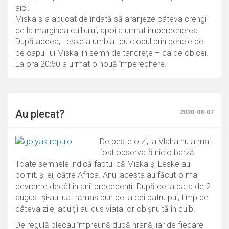
aici.
Miska s-a apucat de îndată să aranjeze câteva crengi
de la marginea cuibului, apoi a urmat împerecherea.
După aceea, Leske a umblat cu ciocul prin penele de
pe capul lui Miska, în semn de tandrețe – ca de obicei.
La ora 20:50 a urmat o nouă împerechere.
Au plecat?
2020-08-07
De peste o zi, la Vlaha nu a mai
fost observată nicio barză.
Toate semnele indică faptul că Miska și Leske au
pornit, și ei, către Africa. Anul acesta au făcut-o mai
devreme decât în anii precedenți. După ce la data de 2
august și-au luat rămas bun de la cei patru pui, timp de
câteva zile, adulții au dus viața lor obișnuită în cuib.
De regulă plecau împreună după hrană, iar de fiecare