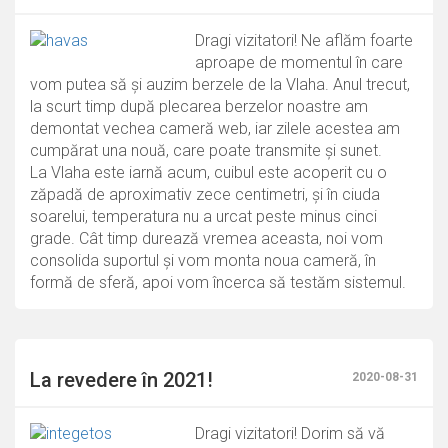
Dragi vizitatori! Ne aflăm foarte
aproape de momentul în care
vom putea să și auzim berzele de la Vlaha. Anul trecut,
la scurt timp după plecarea berzelor noastre am
demontat vechea cameră web, iar zilele acestea am
cumpărat una nouă, care poate transmite și sunet.
La Vlaha este iarnă acum, cuibul este acoperit cu o
zăpadă de aproximativ zece centimetri, și în ciuda
soarelui, temperatura nu a urcat peste minus cinci
grade. Cât timp durează vremea aceasta, noi vom
consolida suportul și vom monta noua cameră, în
formă de sferă, apoi vom încerca să testăm sistemul.
La revedere în 2021!
2020-08-31
Dragi vizitatori! Dorim să vă