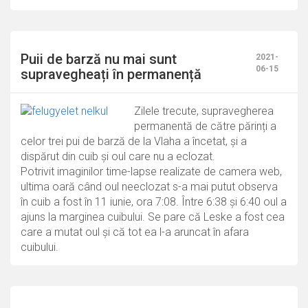
Puii de barză nu mai sunt
2021-
06-15
supravegheați în permanență
Zilele trecute, supravegherea
permanentă de către părinți a
celor trei pui de barză de la Vlaha a încetat, și a
dispărut din cuib și oul care nu a eclozat.
Potrivit imaginilor time-lapse realizate de camera web,
ultima oară când oul neeclozat s-a mai putut observa
în cuib a fost în 11 iunie, ora 7:08. Între 6:38 și 6:40 oul a
ajuns la marginea cuibului. Se pare că Leske a fost cea
care a mutat oul și că tot ea l-a aruncat în afara
cuibului.