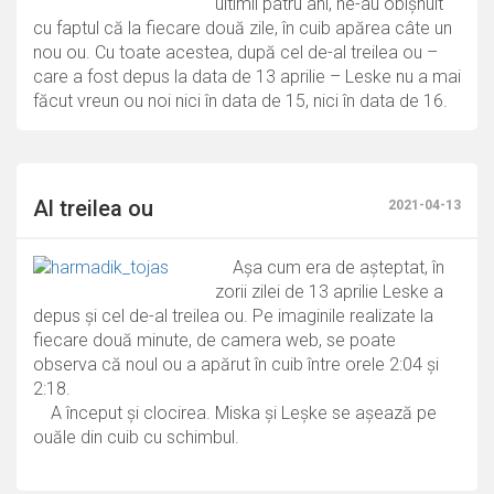
ultimii patru ani, ne-au obișnuit
cu faptul că la fiecare două zile, în cuib apărea câte un
nou ou. Cu toate acestea, după cel de-al treilea ou –
care a fost depus la data de 13 aprilie – Leske nu a mai
făcut vreun ou noi nici în data de 15, nici în data de 16.
Al treilea ou
2021-04-13
Așa cum era de așteptat, în
zorii zilei de 13 aprilie Leske a
depus și cel de-al treilea ou. Pe imaginile realizate la
fiecare două minute, de camera web, se poate
observa că noul ou a apărut în cuib între orele 2:04 și
2:18.
A început și clocirea. Miska și Leșke se așează pe
ouăle din cuib cu schimbul.