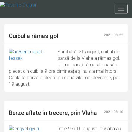
Mergi
la
Togg
conţinutul
navig
principal
Cuibul a rămas gol
2021-08-22
Sâmbătă, 21 august, cuibul de
barză de la Vlaha a rămas gol.
Ultima barză rămasă acasă a
plecat din cuib la 9 ora dimineața și nu s-a mai întors.
Cealaltă barză a plecat cu două zile mai devreme, pe
19 august.
Berze aflate în trecere, prin Vlaha
2021-08-10
Între 9 și 10 august, la Vlaha au