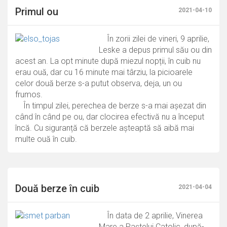
Primul ou
2021-04-10
În zorii zilei de vineri, 9 aprilie,
Leske a depus primul său ou din
acest an. La opt minute după miezul nopții, în cuib nu
erau ouă, dar cu 16 minute mai târziu, la picioarele
celor două berze s-a putut observa, deja, un ou
frumos.
În timpul zilei, perechea de berze s-a mai așezat din
când în când pe ou, dar clocirea efectivă nu a început
încă. Cu siguranță că berzele așteaptă să aibă mai
multe ouă în cuib.
Două berze în cuib
2021-04-04
În data de 2 aprilie, Vinerea
Mare a Paștelui Catolic, după-